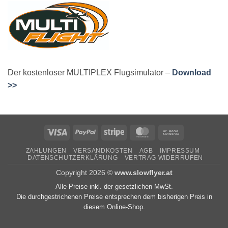
Der kostenloser MULTIPLEX Flugsimulator –
Download
>>
Visa
PayPal
Stripe
MasterCard
Bank
Transfer
ZAHLUNGEN
VERSANDKOSTEN
AGB
IMPRESSUM
DATENSCHUTZERKLÄRUNG
VERTRAG WIDERRUFEN
Copyright 2026 ©
www.slowflyer.at
Alle Preise inkl. der gesetzlichen MwSt.
Die durchgestrichenen Preise entsprechen dem bisherigen Preis in
diesem Online-Shop.