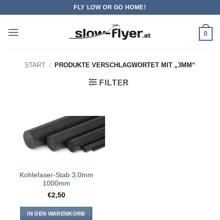
Zum
FLY LOW OR GO HOME!
Inhalt
springen
0
START
/
PRODUKTE VERSCHLAGWORTET MIT „3MM“
FILTER
Kohlefaser-Stab 3,0mm
1000mm
€
2,50
IN DEN WARENKORB