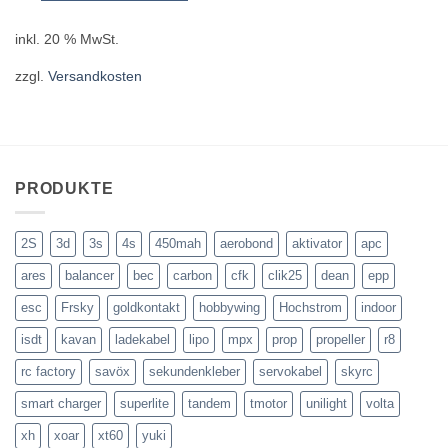
inkl. 20 % MwSt.
zzgl.
Versandkosten
PRODUKTE
2S
3d
3s
4s
450mah
aerobond
aktivator
apc
ares
balancer
bec
carbon
cfk
clik25
dean
epp
esc
Frsky
goldkontakt
hobbywing
Hochstrom
indoor
isdt
kavan
ladekabel
lipo
mpx
prop
propeller
r8
rc factory
savöx
sekundenkleber
servokabel
skyrc
smart charger
superlite
tandem
tmotor
unilight
volta
xh
xoar
xt60
yuki