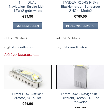
6mm DUAL
TANDEM X20RS FrSky
Navigation+Strobe Licht,
Blackish green Senderset
12Wx2 grün-weiss
2,4Ghz Mode2
€
39,90
€
769,00
VORBESTELLEN
IN DEN WARENKORB
inkl. 20 % MwSt.
inkl. 20 % MwSt.
zzgl.
Versandkosten
zzgl.
Versandkosten
Jetzt vorbestellen .....
14mm PRO Blitzlicht,
14mm DUAL Navigation +
26Wx2, KURZ rot
Blitzlicht, 32Wx2, T-Fuse
rot-weiss
€
49,90
€
56,90