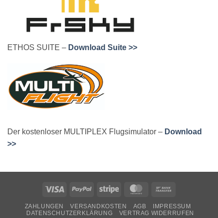
ETHOS SUITE –
Download Suite >>
Der kostenloser MULTIPLEX Flugsimulator –
Download
>>
Visa
PayPal
Stripe
MasterCard
Bank
Transfer
ZAHLUNGEN
VERSANDKOSTEN
AGB
IMPRESSUM
DATENSCHUTZERKLÄRUNG
VERTRAG WIDERRUFEN