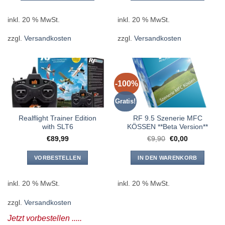
inkl. 20 % MwSt.
inkl. 20 % MwSt.
zzgl.
Versandkosten
zzgl.
Versandkosten
-100%
Gratis!
Realflight Trainer Edition
RF 9.5 Szenerie MFC
with SLT6
KÖSSEN **Beta Version**
Ursprünglicher
Aktueller
€
89,99
€
9,90
€
0,00
Preis
Preis
war:
ist:
€9,90
€0,00.
VORBESTELLEN
IN DEN WARENKORB
inkl. 20 % MwSt.
inkl. 20 % MwSt.
zzgl.
Versandkosten
Jetzt vorbestellen .....