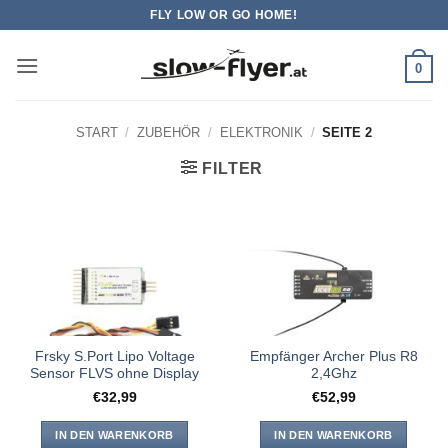
Zum
FLY LOW OR GO HOME!
Inhalt
springen
0
START
/
ZUBEHÖR
/
ELEKTRONIK
/
SEITE 2
FILTER
Frsky S.Port Lipo Voltage
Empfänger Archer Plus R8
Sensor FLVS ohne Display
2,4Ghz
€
32,99
€
52,99
IN DEN WARENKORB
IN DEN WARENKORB