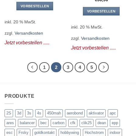
VORBESTELLEN
VORBESTELLEN
inkl. 20 % MwSt.
inkl. 20 % MwSt.
zzgl.
Versandkosten
zzgl.
Versandkosten
Jetzt vorbestellen .....
Jetzt vorbestellen .....
1
2
3
4
5
PRODUKTE
2S
3d
3s
4s
450mah
aerobond
aktivator
apc
ares
balancer
bec
carbon
cfk
clik25
dean
epp
esc
Frsky
goldkontakt
hobbywing
Hochstrom
indoor