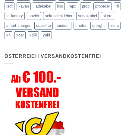
isdt
kavan
ladekabel
lipo
mpx
prop
propeller
r8
rc factory
savöx
sekundenkleber
servokabel
skyrc
smart charger
superlite
tandem
tmotor
unilight
volta
xh
xoar
xt60
yuki
ÖSTERREICH VERSANDKOSTENFREI