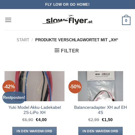
Zum
FLY LOW OR GO HOME!
Inhalt
springen
0
START
/
PRODUKTE VERSCHLAGWORTET MIT „XH“
FILTER
-42%
-50%
Restposten!
Yuki Model Akku-Ladekabel
Balanceradapter XH auf EH
2S-LiPo XH
4S
Ursprünglicher
Aktueller
Ursprünglicher
Aktueller
€
6,90
€
4,00
€
2,99
€
1,50
Preis
Preis
Preis
Preis
war:
ist:
war:
ist:
€6,90
€4,00.
€2,99
€1,50.
IN DEN WARENKORB
IN DEN WARENKORB