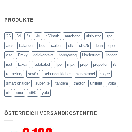
PRODUKTE
2S
3d
3s
4s
450mah
aerobond
aktivator
apc
ares
balancer
bec
carbon
cfk
clik25
dean
epp
esc
Frsky
goldkontakt
hobbywing
Hochstrom
indoor
isdt
kavan
ladekabel
lipo
mpx
prop
propeller
r8
rc factory
savöx
sekundenkleber
servokabel
skyrc
smart charger
superlite
tandem
tmotor
unilight
volta
xh
xoar
xt60
yuki
ÖSTERREICH VERSANDKOSTENFREI