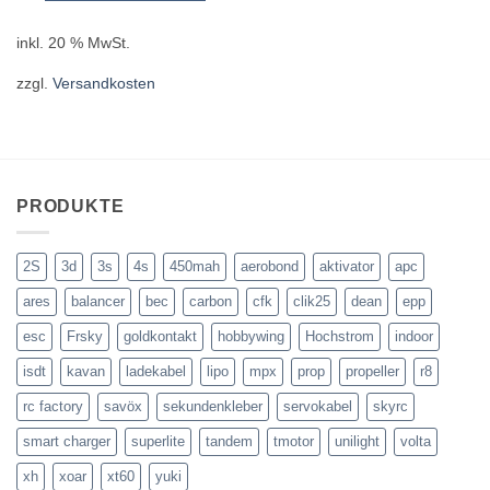
inkl. 20 % MwSt.
zzgl.
Versandkosten
PRODUKTE
2S
3d
3s
4s
450mah
aerobond
aktivator
apc
ares
balancer
bec
carbon
cfk
clik25
dean
epp
esc
Frsky
goldkontakt
hobbywing
Hochstrom
indoor
isdt
kavan
ladekabel
lipo
mpx
prop
propeller
r8
rc factory
savöx
sekundenkleber
servokabel
skyrc
smart charger
superlite
tandem
tmotor
unilight
volta
xh
xoar
xt60
yuki