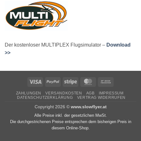
Der kostenloser MULTIPLEX Flugsimulator –
Download
>>
Visa
PayPal
Stripe
MasterCard
Bank
Transfer
ZAHLUNGEN
VERSANDKOSTEN
AGB
IMPRESSUM
DATENSCHUTZERKLÄRUNG
VERTRAG WIDERRUFEN
Copyright 2026 ©
www.slowflyer.at
Alle Preise inkl. der gesetzlichen MwSt.
Die durchgestrichenen Preise entsprechen dem bisherigen Preis in
diesem Online-Shop.