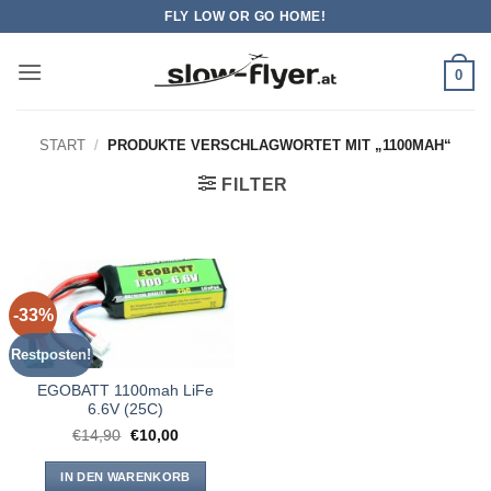
Zum
FLY LOW OR GO HOME!
Inhalt
springen
0
START
/
PRODUKTE VERSCHLAGWORTET MIT „1100MAH“
FILTER
-33%
Restposten!
EGOBATT 1100mah LiFe
6.6V (25C)
Ursprünglicher
Aktueller
€
14,90
€
10,00
Preis
Preis
war:
ist:
€14,90
€10,00.
IN DEN WARENKORB