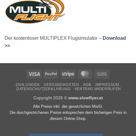
Der kostenloser MULTIPLEX Flugsimulator –
Download
>>
Visa
PayPal
Stripe
MasterCard
Bank
Transfer
ZAHLUNGEN
VERSANDKOSTEN
AGB
IMPRESSUM
DATENSCHUTZERKLÄRUNG
VERTRAG WIDERRUFEN
Copyright 2026 ©
www.slowflyer.at
Alle Preise inkl. der gesetzlichen MwSt.
Die durchgestrichenen Preise entsprechen dem bisherigen Preis in
diesem Online-Shop.