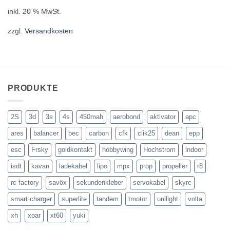
inkl. 20 % MwSt.
zzgl.
Versandkosten
PRODUKTE
2S
3d
3s
4s
450mah
aerobond
aktivator
apc
ares
balancer
bec
carbon
cfk
clik25
dean
epp
esc
Frsky
goldkontakt
hobbywing
Hochstrom
indoor
isdt
kavan
ladekabel
lipo
mpx
prop
propeller
r8
rc factory
savöx
sekundenkleber
servokabel
skyrc
smart charger
superlite
tandem
tmotor
unilight
volta
xh
xoar
xt60
yuki