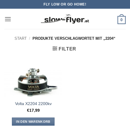
Zum
FLY LOW OR GO HOME!
Inhalt
springen
0
START
/
PRODUKTE VERSCHLAGWORTET MIT „2204“
FILTER
Volta X2204 2200kv
€
17,99
IN DEN WARENKORB