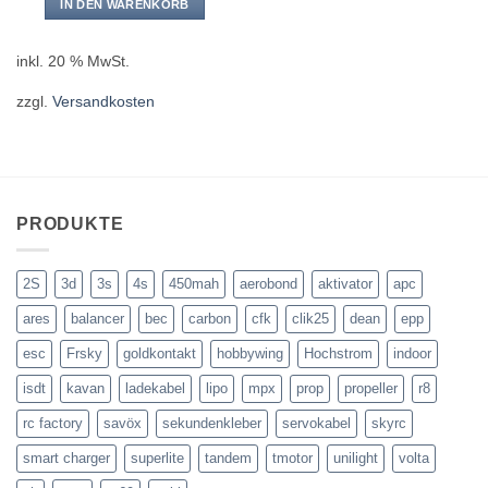
IN DEN WARENKORB
inkl. 20 % MwSt.
zzgl.
Versandkosten
PRODUKTE
2S
3d
3s
4s
450mah
aerobond
aktivator
apc
ares
balancer
bec
carbon
cfk
clik25
dean
epp
esc
Frsky
goldkontakt
hobbywing
Hochstrom
indoor
isdt
kavan
ladekabel
lipo
mpx
prop
propeller
r8
rc factory
savöx
sekundenkleber
servokabel
skyrc
smart charger
superlite
tandem
tmotor
unilight
volta