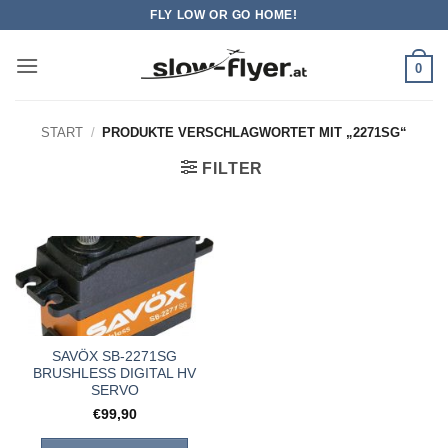
Zum
FLY LOW OR GO HOME!
Inhalt
springen
0
START
/
PRODUKTE VERSCHLAGWORTET MIT „2271SG“
FILTER
SAVÖX SB-2271SG
BRUSHLESS DIGITAL HV
SERVO
€
99,90