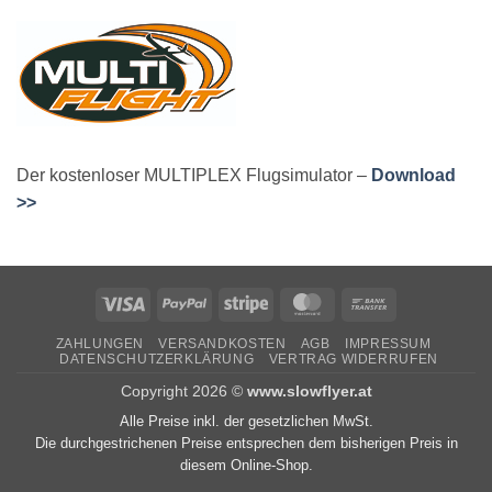
Der kostenloser MULTIPLEX Flugsimulator –
Download
>>
Visa
PayPal
Stripe
MasterCard
Bank
Transfer
ZAHLUNGEN
VERSANDKOSTEN
AGB
IMPRESSUM
DATENSCHUTZERKLÄRUNG
VERTRAG WIDERRUFEN
Copyright 2026 ©
www.slowflyer.at
Alle Preise inkl. der gesetzlichen MwSt.
Die durchgestrichenen Preise entsprechen dem bisherigen Preis in
diesem Online-Shop.