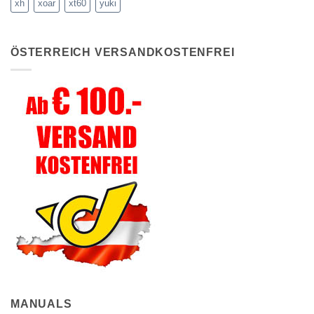
xh
xoar
xt60
yuki
ÖSTERREICH VERSANDKOSTENFREI
MANUALS