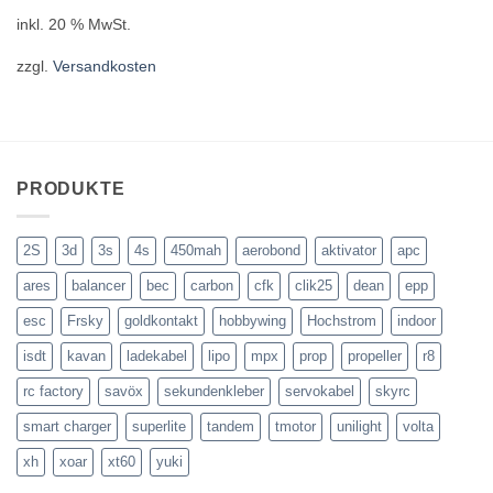
inkl. 20 % MwSt.
zzgl.
Versandkosten
PRODUKTE
2S
3d
3s
4s
450mah
aerobond
aktivator
apc
ares
balancer
bec
carbon
cfk
clik25
dean
epp
esc
Frsky
goldkontakt
hobbywing
Hochstrom
indoor
isdt
kavan
ladekabel
lipo
mpx
prop
propeller
r8
rc factory
savöx
sekundenkleber
servokabel
skyrc
smart charger
superlite
tandem
tmotor
unilight
volta
xh
xoar
xt60
yuki