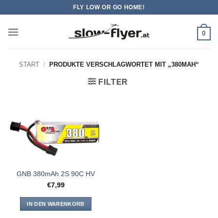
Zum
FLY LOW OR GO HOME!
Inhalt
springen
0
START
/
PRODUKTE VERSCHLAGWORTET MIT „380MAH“
FILTER
GNB 380mAh 2S 90C HV
€
7,99
IN DEN WARENKORB