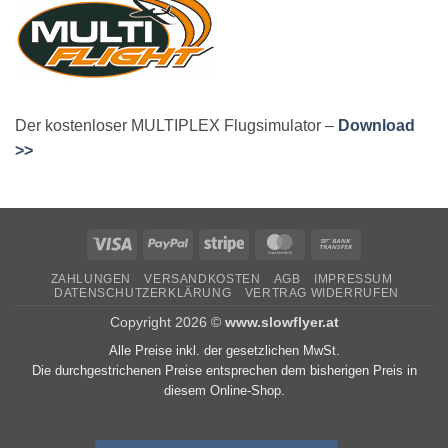
Der kostenloser MULTIPLEX Flugsimulator –
Download
>>
Visa
PayPal
Stripe
MasterCard
Bank
Transfer
ZAHLUNGEN
VERSANDKOSTEN
AGB
IMPRESSUM
DATENSCHUTZERKLÄRUNG
VERTRAG WIDERRUFEN
Copyright 2026 ©
www.slowflyer.at
Alle Preise inkl. der gesetzlichen MwSt.
Die durchgestrichenen Preise entsprechen dem bisherigen Preis in
diesem Online-Shop.