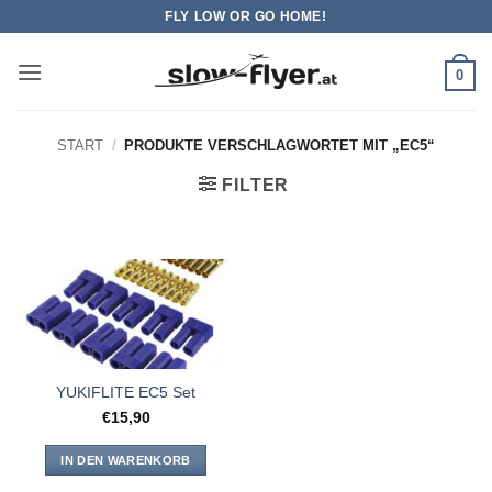
Zum
FLY LOW OR GO HOME!
Inhalt
springen
0
START
/
PRODUKTE VERSCHLAGWORTET MIT „EC5“
FILTER
YUKIFLITE EC5 Set
€
15,90
IN DEN WARENKORB