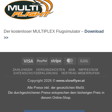
Der kostenloser MULTIPLEX Flugsimulator –
Download
>>
Visa
PayPal
Stripe
MasterCard
Bank
Transfer
ZAHLUNGEN
VERSANDKOSTEN
AGB
IMPRESSUM
DATENSCHUTZERKLÄRUNG
VERTRAG WIDERRUFEN
Copyright 2026 ©
www.slowflyer.at
Alle Preise inkl. der gesetzlichen MwSt.
Die durchgestrichenen Preise entsprechen dem bisherigen Preis in
diesem Online-Shop.