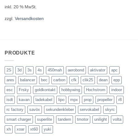
inkl. 20 % MwSt.
zzgl.
Versandkosten
PRODUKTE
2S
3d
3s
4s
450mah
aerobond
aktivator
apc
ares
balancer
bec
carbon
cfk
clik25
dean
epp
esc
Frsky
goldkontakt
hobbywing
Hochstrom
indoor
isdt
kavan
ladekabel
lipo
mpx
prop
propeller
r8
rc factory
savöx
sekundenkleber
servokabel
skyrc
smart charger
superlite
tandem
tmotor
unilight
volta
xh
xoar
xt60
yuki