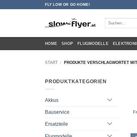
Zum
FLY LOW OR GO HOME!
Inhalt
springen
Suchen
nach:
HOME
SHOP
FLUGMODELLE
ELEKTRONI
START
/
PRODUKTE VERSCHLAGWORTET MIT
PRODUKTKATEGORIEN
Akkus
F
Bauservice
Ersatzteile
Flugmodelle