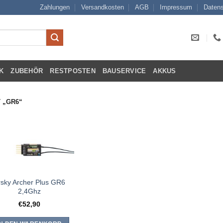
Zahlungen
Versandkosten
AGB
Impressum
Datens
K
ZUBEHÖR
RESTPOSTEN
BAUSERVICE
AKKUS
 „GR6“
rsky Archer Plus GR6
2,4Ghz
€
52,90