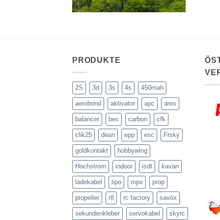
PRODUKTE
ÖS
VE
2S
3d
3s
4s
450mah
aerobond
aktivator
apc
ares
balancer
bec
carbon
cfk
clik25
dean
epp
esc
Frsky
goldkontakt
hobbywing
Hochstrom
indoor
isdt
kavan
ladekabel
lipo
mpx
prop
propeller
r8
rc factory
savöx
sekundenkleber
servokabel
skyrc