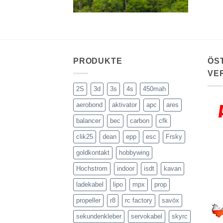
PRODUKTE
ÖS
VE
2S
3d
3s
4s
450mah
aerobond
aktivator
apc
ares
balancer
bec
carbon
cfk
clik25
dean
epp
esc
Frsky
goldkontakt
hobbywing
Hochstrom
indoor
isdt
kavan
ladekabel
lipo
mpx
prop
propeller
r8
rc factory
savöx
sekundenkleber
servokabel
skyrc