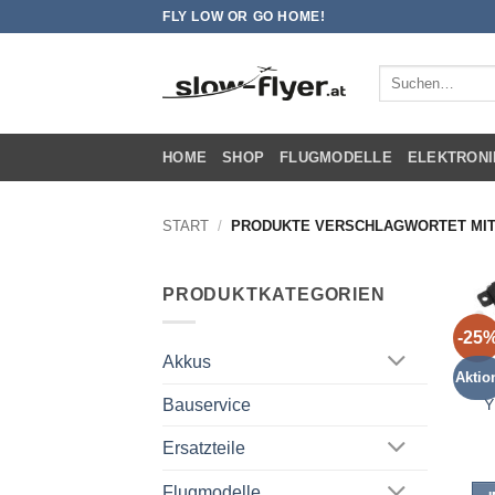
Zum
FLY LOW OR GO HOME!
Inhalt
springen
Suchen
nach:
HOME
SHOP
FLUGMODELLE
ELEKTRONI
START
/
PRODUKTE VERSCHLAGWORTET MIT 
PRODUKTKATEGORIEN
-25
Akkus
Aktio
Y
Bauservice
Ersatzteile
Flugmodelle