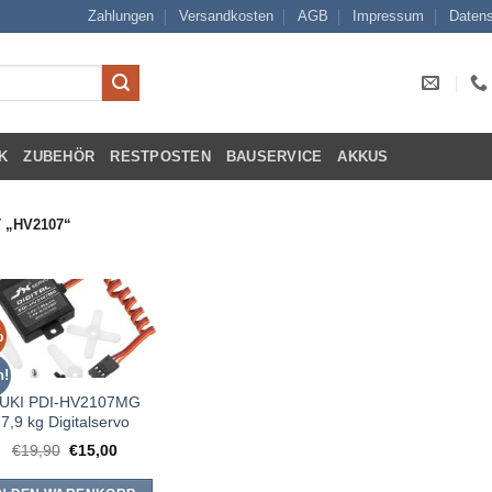
Zahlungen
Versandkosten
AGB
Impressum
Datens
K
ZUBEHÖR
RESTPOSTEN
BAUSERVICE
AKKUS
„HV2107“
%
n!
UKI PDI-HV2107MG
7,9 kg Digitalservo
Ursprünglicher
Aktueller
€
19,90
€
15,00
Preis
Preis
war:
ist: