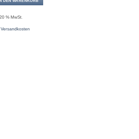
€19,90
€15,00.
IN DEN WARENKORB
. 20 % MwSt.
.
Versandkosten