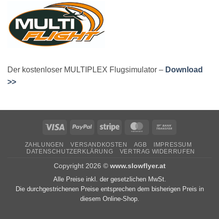
Der kostenloser MULTIPLEX Flugsimulator –
Download
>>
Visa
PayPal
Stripe
MasterCard
Bank
Transfer
ZAHLUNGEN
VERSANDKOSTEN
AGB
IMPRESSUM
DATENSCHUTZERKLÄRUNG
VERTRAG WIDERRUFEN
Copyright 2026 ©
www.slowflyer.at
Alle Preise inkl. der gesetzlichen MwSt.
Die durchgestrichenen Preise entsprechen dem bisherigen Preis in
diesem Online-Shop.