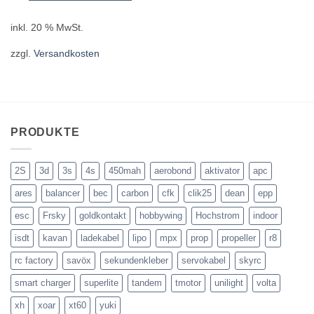
inkl. 20 % MwSt.
zzgl.
Versandkosten
PRODUKTE
2S
3d
3s
4s
450mah
aerobond
aktivator
apc
ares
balancer
bec
carbon
cfk
clik25
dean
epp
esc
Frsky
goldkontakt
hobbywing
Hochstrom
indoor
isdt
kavan
ladekabel
lipo
mpx
prop
propeller
r8
rc factory
savöx
sekundenkleber
servokabel
skyrc
smart charger
superlite
tandem
tmotor
unilight
volta
xh
xoar
xt60
yuki