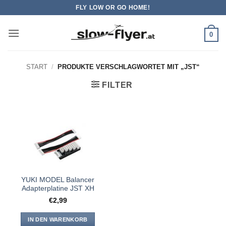
Zum
FLY LOW OR GO HOME!
Inhalt
springen
0
START
/
PRODUKTE VERSCHLAGWORTET MIT „JST“
FILTER
YUKI MODEL Balancer
Adapterplatine JST XH
€
2,99
IN DEN WARENKORB