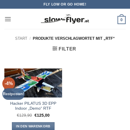
Zum
FLY LOW OR GO HOME!
Inhalt
springen
0
START
/
PRODUKTE VERSCHLAGWORTET MIT „RTF“
FILTER
-4%
Restposten!
Hacker PILATUS 3D EPP
Indoor „Demo“ RTF
Ursprünglicher
Aktueller
€
129,90
€
125,00
Preis
Preis
war:
ist:
€129,90
€125,00.
IN DEN WARENKORB