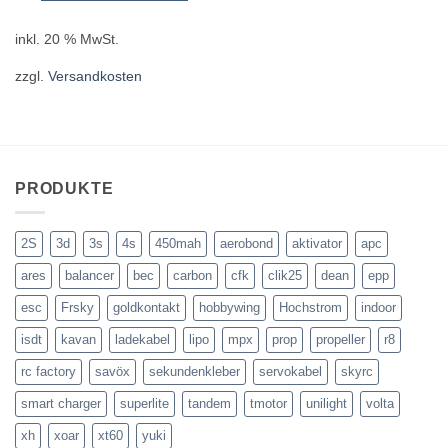
inkl. 20 % MwSt.
zzgl.
Versandkosten
PRODUKTE
2S
3d
3s
4s
450mah
aerobond
aktivator
apc
ares
balancer
bec
carbon
cfk
clik25
dean
epp
esc
Frsky
goldkontakt
hobbywing
Hochstrom
indoor
isdt
kavan
ladekabel
lipo
mpx
prop
propeller
r8
rc factory
savöx
sekundenkleber
servokabel
skyrc
smart charger
superlite
tandem
tmotor
unilight
volta
xh
xoar
xt60
yuki