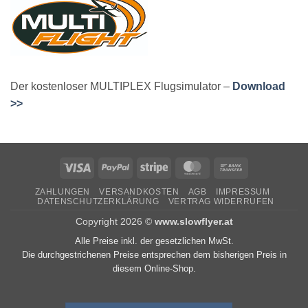
Der kostenloser MULTIPLEX Flugsimulator –
Download
>>
Visa
PayPal
Stripe
MasterCard
Bank
Transfer
ZAHLUNGEN
VERSANDKOSTEN
AGB
IMPRESSUM
DATENSCHUTZERKLÄRUNG
VERTRAG WIDERRUFEN
Copyright 2026 ©
www.slowflyer.at
Alle Preise inkl. der gesetzlichen MwSt.
Die durchgestrichenen Preise entsprechen dem bisherigen Preis in
diesem Online-Shop.