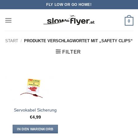
Zum
FLY LOW OR GO HOME!
Inhalt
springen
0
START
/
PRODUKTE VERSCHLAGWORTET MIT „SAFETY CLIPS“
FILTER
Servokabel Sicherung
€
4,99
IN DEN WARENKORB