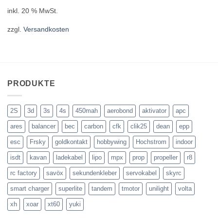
inkl. 20 % MwSt.
zzgl.
Versandkosten
PRODUKTE
2S
3d
3s
4s
450mah
aerobond
aktivator
apc
ares
balancer
bec
carbon
cfk
clik25
dean
epp
esc
Frsky
goldkontakt
hobbywing
Hochstrom
indoor
isdt
kavan
ladekabel
lipo
mpx
prop
propeller
r8
rc factory
savöx
sekundenkleber
servokabel
skyrc
smart charger
superlite
tandem
tmotor
unilight
volta
xh
xoar
xt60
yuki