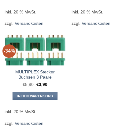
inkl. 20 % MwSt.
inkl. 20 % MwSt.
zzgl.
Versandkosten
zzgl.
Versandkosten
-34%
MULTIPLEX Stecker
Buchsen 3 Paare
Ursprünglicher
Aktueller
€
5,90
€
3,90
Preis
Preis
war:
ist:
€5,90
€3,90.
IN DEN WARENKORB
inkl. 20 % MwSt.
zzgl.
Versandkosten