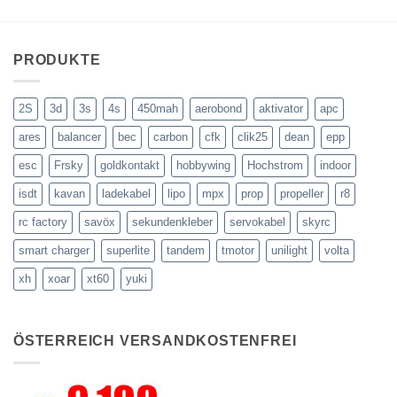
PRODUKTE
2S
3d
3s
4s
450mah
aerobond
aktivator
apc
ares
balancer
bec
carbon
cfk
clik25
dean
epp
esc
Frsky
goldkontakt
hobbywing
Hochstrom
indoor
isdt
kavan
ladekabel
lipo
mpx
prop
propeller
r8
rc factory
savöx
sekundenkleber
servokabel
skyrc
smart charger
superlite
tandem
tmotor
unilight
volta
xh
xoar
xt60
yuki
ÖSTERREICH VERSANDKOSTENFREI