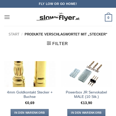
Zum
FLY LOW OR GO HOME!
Inhalt
springen
0
START
/
PRODUKTE VERSCHLAGWORTET MIT „STECKER“
FILTER
4mm Goldkontakt Stecker +
Powerbox JR Servokabel
Buchse
MALE (10 Stk.)
€
0,69
€
13,90
IN DEN WARENKORB
IN DEN WARENKORB