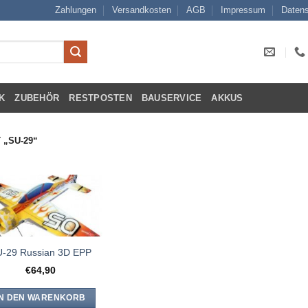
Zahlungen
Versandkosten
AGB
Impressum
Datens
K
ZUBEHÖR
RESTPOSTEN
BAUSERVICE
AKKUS
„SU-29“
-29 Russian 3D EPP
€
64,90
IN DEN WARENKORB