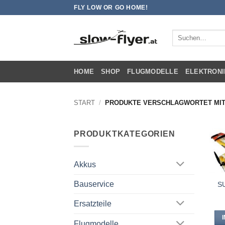
Zum
FLY LOW OR GO HOME!
Inhalt
springen
Suchen
nach:
HOME
SHOP
FLUGMODELLE
ELEKTRONI
START
/
PRODUKTE VERSCHLAGWORTET MIT 
PRODUKTKATEGORIEN
Akkus
Bauservice
SU
Ersatzteile
Flugmodelle