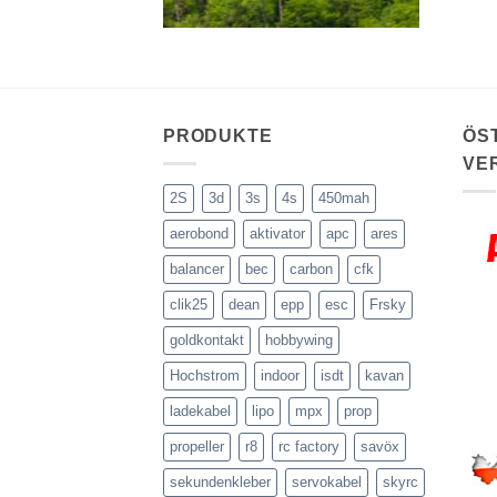
PRODUKTE
ÖS
VE
2S
3d
3s
4s
450mah
aerobond
aktivator
apc
ares
balancer
bec
carbon
cfk
clik25
dean
epp
esc
Frsky
goldkontakt
hobbywing
Hochstrom
indoor
isdt
kavan
ladekabel
lipo
mpx
prop
propeller
r8
rc factory
savöx
sekundenkleber
servokabel
skyrc