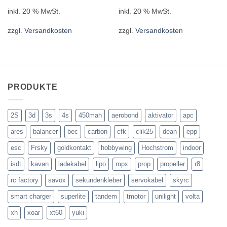
inkl. 20 % MwSt.
inkl. 20 % MwSt.
zzgl.
Versandkosten
zzgl.
Versandkosten
PRODUKTE
2S
3d
3s
4s
450mah
aerobond
aktivator
apc
ares
balancer
bec
carbon
cfk
clik25
dean
epp
esc
Frsky
goldkontakt
hobbywing
Hochstrom
indoor
isdt
kavan
ladekabel
lipo
mpx
prop
propeller
r8
rc factory
savöx
sekundenkleber
servokabel
skyrc
smart charger
superlite
tandem
tmotor
unilight
volta
xh
xoar
xt60
yuki