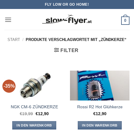
Zum
FLY LOW OR GO HOME!
Inhalt
springen
0
START
/
PRODUKTE VERSCHLAGWORTET MIT „ZÜNDKERZE“
FILTER
-35%
NGK CM-6 ZÜNDKERZE
Rossi R2 Hot Glühkerze
Ursprünglicher
Aktueller
€
19,99
€
12,90
€
12,90
Preis
Preis
war:
ist:
€19,99
€12,90.
IN DEN WARENKORB
IN DEN WARENKORB