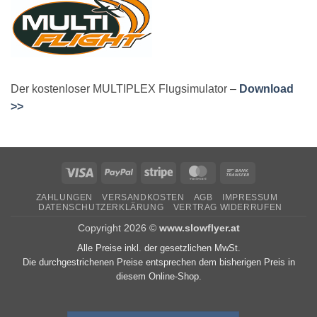
Der kostenloser MULTIPLEX Flugsimulator –
Download
>>
Visa
PayPal
Stripe
MasterCard
Bank
Transfer
ZAHLUNGEN
VERSANDKOSTEN
AGB
IMPRESSUM
DATENSCHUTZERKLÄRUNG
VERTRAG WIDERRUFEN
Copyright 2026 ©
www.slowflyer.at
Alle Preise inkl. der gesetzlichen MwSt.
Die durchgestrichenen Preise entsprechen dem bisherigen Preis in
diesem Online-Shop.