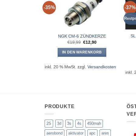
-35%
-37%
Restp
er XH Stecker EH
SL
NGK CM-6 ZÜNDKERZE
hse 3S
Ursprünglicher
Aktueller
€
19,99
€
12,90
Preis
Preis
2,00
war:
ist:
IN DEN WARENKORB
€19,99
€12,90.
WARENKORB
inkl. 20 % MwSt.
zzgl.
Versandkosten
zgl.
Versandkosten
inkl.
PRODUKTE
ÖS
VE
2S
3d
3s
4s
450mah
aerobond
aktivator
apc
ares