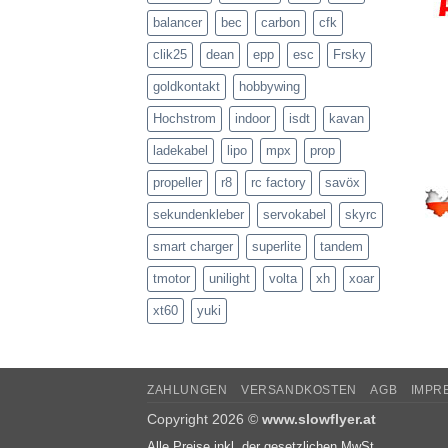
balancer
bec
carbon
cfk
clik25
dean
epp
esc
Frsky
goldkontakt
hobbywing
Hochstrom
indoor
isdt
kavan
ladekabel
lipo
mpx
prop
propeller
r8
rc factory
savöx
sekundenkleber
servokabel
skyrc
smart charger
superlite
tandem
tmotor
unilight
volta
xh
xoar
xt60
yuki
ZAHLUNGEN
VERSANDKOSTEN
AGB
IMPR
Copyright 2026 ©
www.slowflyer.at
Alle Preise inkl. der gesetzlichen MwSt.