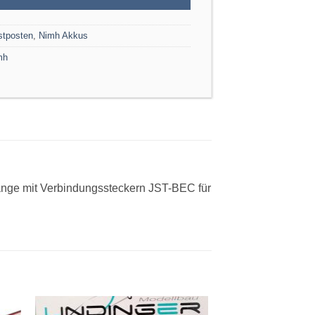
stposten
,
Nimh Akkus
mh
gänge mit Verbindungssteckern JST-BEC für