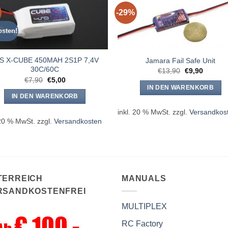
-29%
osten!
S X-CUBE 450MAH 2S1P 7,4V
Jamara Fail Safe Unit
30C/60C
Ursprünglich
Aktuelle
€
13,90
€
9,90
Preis
Preis
Ursprünglicher
Aktueller
€
7,90
€
5,00
war:
ist:
Preis
Preis
IN DEN WARENKORB
€13,90
€9,90.
war:
ist:
IN DEN WARENKORB
€7,90
€5,00.
inkl. 20 % MwSt.
zzgl.
Versandkos
 20 % MwSt.
zzgl.
Versandkosten
TERREICH
MANUALS
RSANDKOSTENFREI
MULTIPLEX
RC Factory