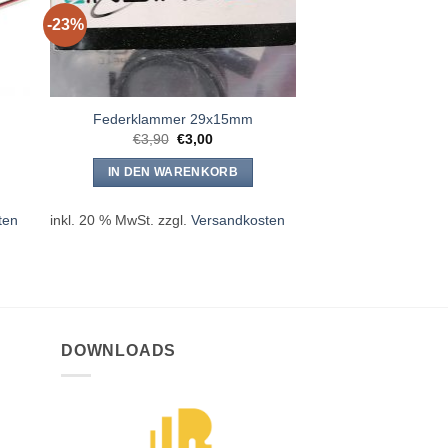
-23%
Federklammer 29x15mm
er
r
Ursprünglicher
Aktueller
€
3,90
€
3,00
Preis
Preis
war:
ist:
IN DEN WARENKORB
€3,90
€3,00.
ten
inkl. 20 % MwSt.
zzgl.
Versandkosten
DOWNLOADS