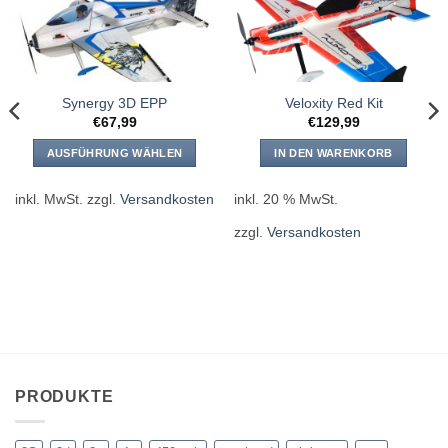
Synergy 3D EPP
Veloxity Red Kit
€
67,99
€
129,99
AUSFÜHRUNG WÄHLEN
IN DEN WARENKORB
Dieses
Produkt
inkl. MwSt.
zzgl.
Versandkosten
inkl. 20 % MwSt.
weist
zzgl.
Versandkosten
mehrere
Varianten
auf.
Die
Optionen
können
auf
der
PRODUKTE
Produktseite
gewählt