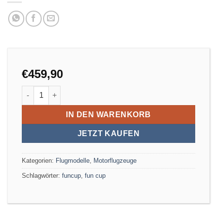
€
459,90
FUNCUB XL ND RR Menge
IN DEN WARENKORB
JETZT KAUFEN
Kategorien:
Flugmodelle
,
Motorflugzeuge
Schlagwörter:
funcup
,
fun cup