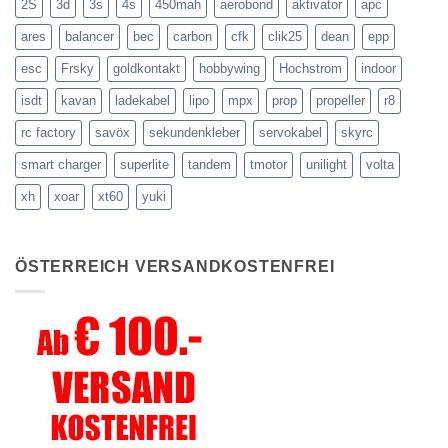
werden
2S
3d
3s
4s
450mah
aerobond
aktivator
apc
ares
balancer
bec
carbon
cfk
clik25
dean
epp
esc
Frsky
goldkontakt
hobbywing
Hochstrom
indoor
isdt
kavan
ladekabel
lipo
mpx
prop
propeller
r8
rc factory
savöx
sekundenkleber
servokabel
skyrc
smart charger
superlite
tandem
tmotor
unilight
volta
xh
xoar
xt60
yuki
ÖSTERREICH VERSANDKOSTENFREI