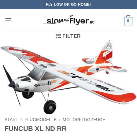
Zum
FLY LOW OR GO HOME!
Inhalt
springen
0
FILTER
START
/
FLUGMODELLE
/
MOTORFLUGZEUGE
FUNCUB XL ND RR