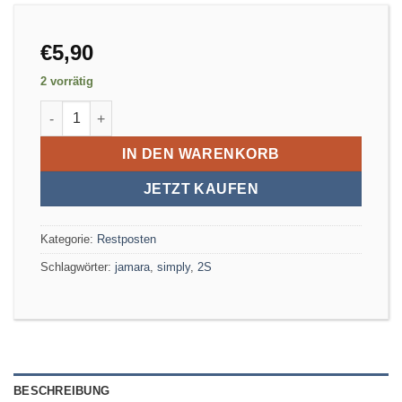
€
5,90
2 vorrätig
Jamara Simply Ersatzakku 2S Menge
IN DEN WARENKORB
JETZT KAUFEN
Kategorie:
Restposten
Schlagwörter:
jamara
,
simply
,
2S
BESCHREIBUNG