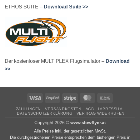
ETHOS SUITE –
Download Suite >>
Der kostenloser MULTIPLEX Flugsimulator –
Download
>>
Visa
PayPal
Stripe
MasterCard
Bank
Transfer
ZAHLUNGEN
VERSANDKOSTEN
AGB
IMPRESSUM
DATENSCHUTZERKLÄRUNG
VERTRAG WIDERRUFEN
Copyright 2026 ©
www.slowflyer.at
Alle Preise inkl. der gesetzlichen MwSt.
Die durchgestrichenen Preise entsprechen dem bisherigen Preis in