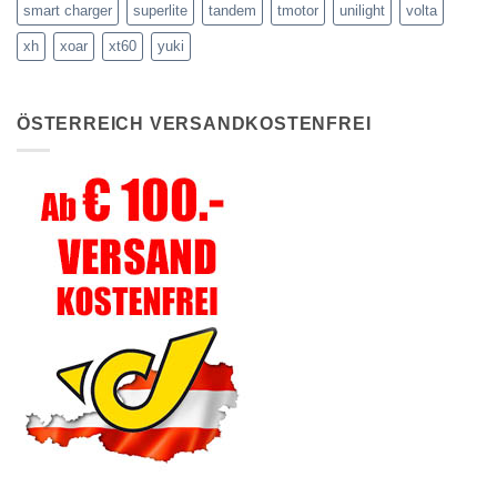
smart charger
superlite
tandem
tmotor
unilight
volta
xh
xoar
xt60
yuki
ÖSTERREICH VERSANDKOSTENFREI