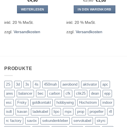
Ursprünglicher
Aktueller
€
4,90
€
2,50
€
1,00
Preis
Preis
war:
ist:
WEITERLESEN
IN DEN WARENKORB
€2,50
€1,00.
inkl. 20 % MwSt.
inkl. 20 % MwSt.
zzgl.
Versandkosten
zzgl.
Versandkosten
PRODUKTE
2S
3d
3s
4s
450mah
aerobond
aktivator
apc
ares
balancer
bec
carbon
cfk
clik25
dean
epp
esc
Frsky
goldkontakt
hobbywing
Hochstrom
indoor
isdt
kavan
ladekabel
lipo
mpx
prop
propeller
r8
rc factory
savöx
sekundenkleber
servokabel
skyrc