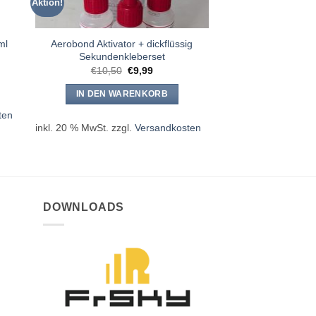
Aktion!
Aerobond Aktivator + dickflüssig
ml
Sekundenkleberset
Ursprünglicher
Aktueller
€
10,50
€
9,99
Preis
Preis
war:
ist:
IN DEN WARENKORB
€10,50
€9,99.
ten
inkl. 20 % MwSt.
zzgl.
Versandkosten
DOWNLOADS