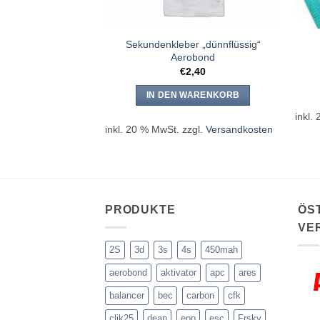
Sekundenkleber „dünnflüssig“
dfest 300 33g
Aerobond
2,99
€
2,40
WARENKORB
IN DEN WARENKORB
zgl.
Versandkosten
inkl.
inkl. 20 % MwSt.
zzgl.
Versandkosten
PRODUKTE
ÖS
VE
2S
3d
3s
4s
450mah
aerobond
aktivator
apc
ares
balancer
bec
carbon
cfk
clik25
dean
epp
esc
Frsky