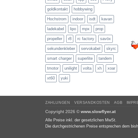
goldkontakt
hobbywing
Hochstrom
indoor
isdt
kavan
ladekabel
lipo
mpx
prop
propeller
r8
rc factory
savöx
sekundenkleber
servokabel
skyrc
smart charger
superlite
tandem
tmotor
unilight
volta
xh
xoar
xt60
yuki
ZAHLUNGEN
VERSANDKOSTEN
AGB
IMPR
Copyright 2026 ©
www.slowflyer.at
Alle Preise inkl. der gesetzlichen MwSt.
Die durchgestrichenen Preise entsprechen dem bish