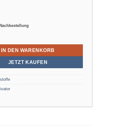
 Nachbestellung
tivator-Spray 150ml Menge
IN DEN WARENKORB
JETZT KAUFEN
stoffe
ivator