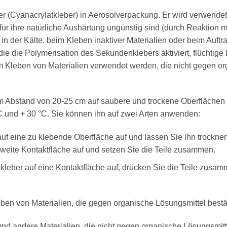
er (Cyanacrylatkleber) in Aerosolverpackung. Er wird verwend
r ihre natürliche Aushärtung ungünstig sind (durch Reaktion mi
in der Kälte, beim Kleben inaktiver Materialien oder beim Auft
ie die Polymerisation des Sekundenklebers aktiviert, flüchtige
m Kleben von Materialien verwendet werden, die nicht gegen or
m Abstand von 20-25 cm auf saubere und trockene Oberflächen 
C und + 30 °C. Sie können ihn auf zwei Arten anwenden:
uf eine zu klebende Oberfläche auf und lassen Sie ihn trocknen
weite Kontaktfläche auf und setzen Sie die Teile zusammen.
eber auf eine Kontaktfläche auf, drücken Sie die Teile zusam
n von Materialien, die gegen organische Lösungsmittel bestä
nd andere Materialien, die nicht gegen organische Lösungsmitt