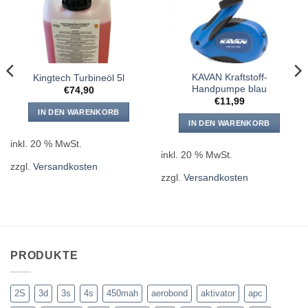
KAVAN Kraftstoff-
Kingtech Turbineöl 5l
Handpumpe blau
€
74,90
€
11,99
IN DEN WARENKORB
IN DEN WARENKORB
inkl. 20 % MwSt.
inkl. 20 % MwSt.
zzgl.
Versandkosten
zzgl.
Versandkosten
PRODUKTE
2S
3d
3s
4s
450mah
aerobond
aktivator
apc