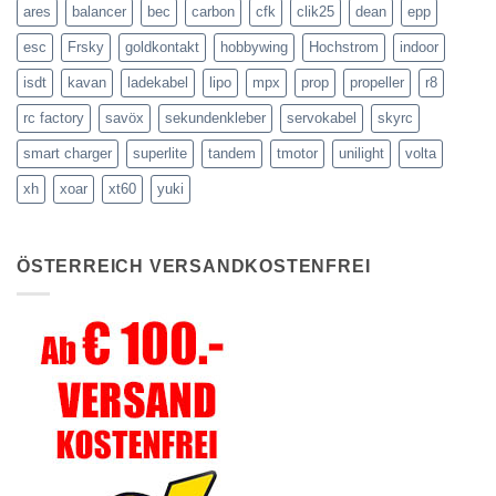
ares
balancer
bec
carbon
cfk
clik25
dean
epp
esc
Frsky
goldkontakt
hobbywing
Hochstrom
indoor
isdt
kavan
ladekabel
lipo
mpx
prop
propeller
r8
rc factory
savöx
sekundenkleber
servokabel
skyrc
smart charger
superlite
tandem
tmotor
unilight
volta
xh
xoar
xt60
yuki
ÖSTERREICH VERSANDKOSTENFREI