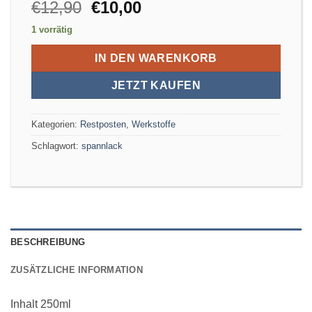
Ursprünglicher
Aktueller
€
12,90
€
10,00
Preis
Preis
1 vorrätig
war:
ist:
€12,90
€10,00.
IN DEN WARENKORB
JETZT KAUFEN
Kategorien:
Restposten
,
Werkstoffe
Schlagwort:
spannlack
BESCHREIBUNG
ZUSÄTZLICHE INFORMATION
Inhalt 250ml