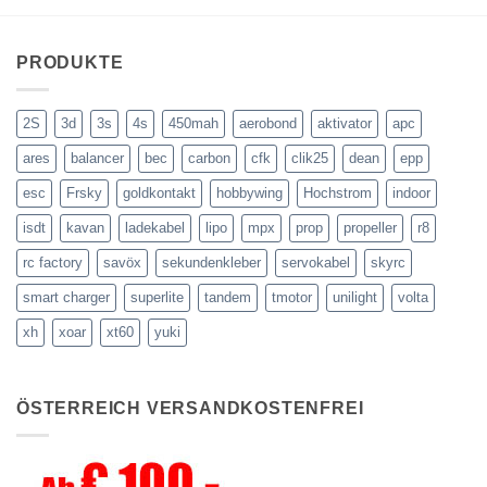
PRODUKTE
2S
3d
3s
4s
450mah
aerobond
aktivator
apc
ares
balancer
bec
carbon
cfk
clik25
dean
epp
esc
Frsky
goldkontakt
hobbywing
Hochstrom
indoor
isdt
kavan
ladekabel
lipo
mpx
prop
propeller
r8
rc factory
savöx
sekundenkleber
servokabel
skyrc
smart charger
superlite
tandem
tmotor
unilight
volta
xh
xoar
xt60
yuki
ÖSTERREICH VERSANDKOSTENFREI