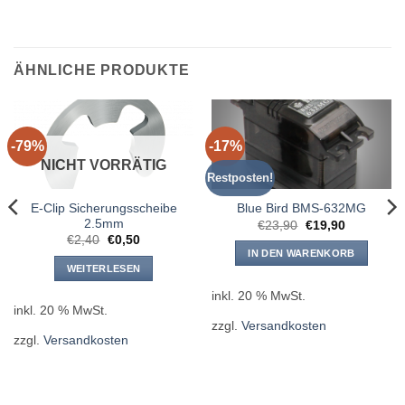
ÄHNLICHE PRODUKTE
-79%
-17%
NICHT VORRÄTIG
Restposten!
E-Clip Sicherungsscheibe
Blue Bird BMS-632MG
2.5mm
Ursprünglicher
Aktueller
€
23,90
€
19,90
Preis
Preis
Ursprünglicher
Aktueller
€
2,40
€
0,50
war:
ist:
Preis
Preis
IN DEN WARENKORB
€23,90
€19,90.
war:
ist:
WEITERLESEN
€2,40
€0,50.
inkl. 20 % MwSt.
inkl. 20 % MwSt.
zzgl.
Versandkosten
zzgl.
Versandkosten