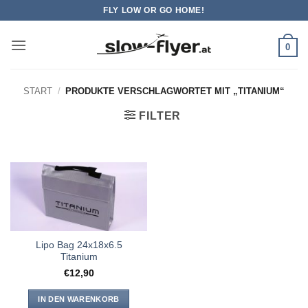
Zum
FLY LOW OR GO HOME!
Inhalt
springen
0
START
/
PRODUKTE VERSCHLAGWORTET MIT „TITANIUM“
FILTER
Lipo Bag 24x18x6.5
Titanium
€
12,90
IN DEN WARENKORB