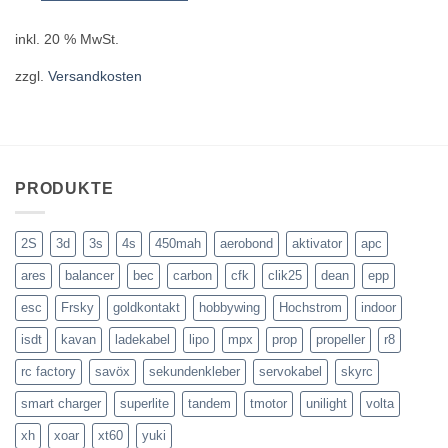
inkl. 20 % MwSt.
zzgl.
Versandkosten
PRODUKTE
2S
3d
3s
4s
450mah
aerobond
aktivator
apc
ares
balancer
bec
carbon
cfk
clik25
dean
epp
esc
Frsky
goldkontakt
hobbywing
Hochstrom
indoor
isdt
kavan
ladekabel
lipo
mpx
prop
propeller
r8
rc factory
savöx
sekundenkleber
servokabel
skyrc
smart charger
superlite
tandem
tmotor
unilight
volta
xh
xoar
xt60
yuki