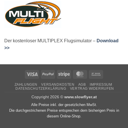
Der kostenloser MULTIPLEX Flugsimulator –
Download
>>
Visa
PayPal
Stripe
MasterCard
Bank
Transfer
ZAHLUNGEN
VERSANDKOSTEN
AGB
IMPRESSUM
DATENSCHUTZERKLÄRUNG
VERTRAG WIDERRUFEN
Copyright 2026 ©
www.slowflyer.at
Alle Preise inkl. der gesetzlichen MwSt.
Die durchgestrichenen Preise entsprechen dem bisherigen Preis in
diesem Online-Shop.