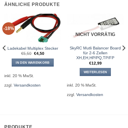
ÄHNLICHE PRODUKTE
-18%
NICHT VORRÄTIG
SkyRC Mutli Balancer Board
Ladekabel Multiplex Stecker
für 2-6 Zellen
Ursprünglicher
Aktueller
€
5,50
€
4,50
Preis
Preis
XH,EH,HP/PQ,TP/FP
war:
ist:
IN DEN WARENKORB
€
12,99
€5,50
€4,50.
WEITERLESEN
inkl. 20 % MwSt.
zzgl.
Versandkosten
inkl. 20 % MwSt.
zzgl.
Versandkosten
PRODUKTE