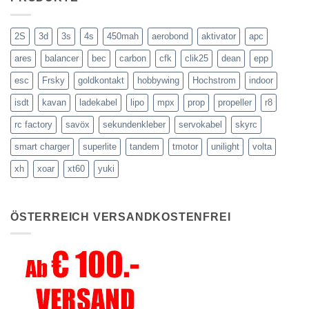
2S
3d
3s
4s
450mah
aerobond
aktivator
apc
ares
balancer
bec
carbon
cfk
clik25
dean
epp
esc
Frsky
goldkontakt
hobbywing
Hochstrom
indoor
isdt
kavan
ladekabel
lipo
mpx
prop
propeller
r8
rc factory
savöx
sekundenkleber
servokabel
skyrc
smart charger
superlite
tandem
tmotor
unilight
volta
xh
xoar
xt60
yuki
ÖSTERREICH VERSANDKOSTENFREI